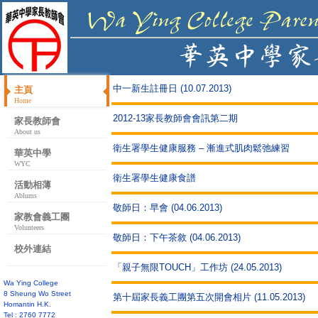
中一新生註冊日 (10.07.2013)
主頁
Home
2012-13家長教師會會訊第二期
家長教師會
About us
衛生署學生健康服務 – 漸進式肌肉鬆弛練習
華英中學
WYC
衛生署學生健康食譜
活動相薄
Ablums
敬師日：早會 (04.06.2013)
家教會義工團
Volunteers
敬師日：下午茶敘 (04.06.2013)
校外連結
「親子無限TOUCH」工作坊 (24.05.2013)
Wa Ying College
8 Sheung Wo Street
第十屆家長義工團第五次開會相片 (11.05.2013)
Homantin H.K.
Tel : 2760 7772