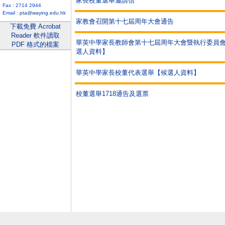
家長校董選舉邀請信
Fax : 2714 2944
Email :
pta@waying.edu.hk
家教會召開第十七屆周年大會通告
下載免費 Acrobat
Reader 軟件讀取
華英中學家長教師會第十七屆周年大會暨執行委員
PDF 格式的檔案
選人資料】
華英中學家長校董代表選舉【候選人資料】
校董選舉1718通告及選票