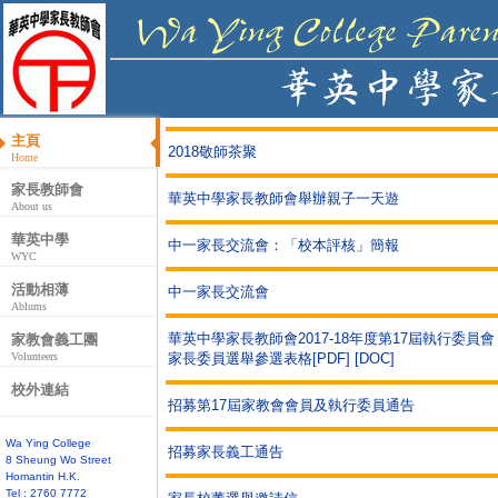
主頁
2018敬師茶聚
Home
家長教師會
華英中學家長教師會舉辦親子一天遊
About us
華英中學
中一家長交流會：「校本評核」簡報
WYC
活動相薄
中一家長交流會
Ablums
華英中學家長教師會2017-18年度第17屆執行委員會
家教會義工團
Volunteers
家長委員選舉參選表格[PDF]
[DOC]
校外連結
招募第17屆家教會會員及執行委員通告
Wa Ying College
招募家長義工通告
8 Sheung Wo Street
Homantin H.K.
Tel : 2760 7772