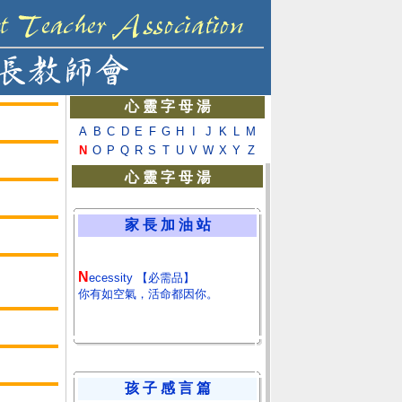
心 靈 字 母 湯
A
B
C
D
E
F
G
H
I
J
K
L
M
N
O
P
Q
R
S
T
U
V
W
X
Y
Z
心 靈 字 母 湯
家 長 加 油 站
N
ecessity 【必需品】
你有如空氣，活命都因你。
孩 子 感 言 篇