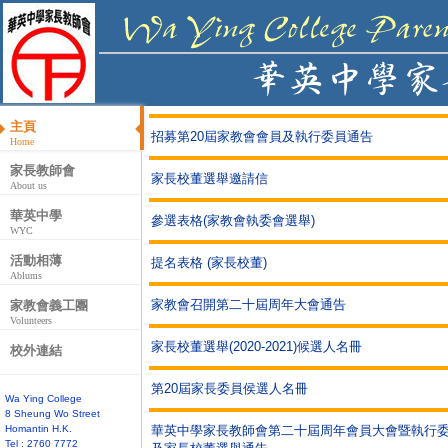
主頁
招募第20屆家教會會員及執行委員通告
Home
家長教師會
家長校董選舉邀請信
About us
華英中學
參選表格(家教會執委會選舉)
WYC
活動相薄
提名表格 (家長校董)
Ablums
家教會召開第二十屆周年大會通告
家教會義工團
Volunteers
家長校董選舉(2020-2021)候選人名冊
校外連結
第20屆家長委員侯選人名冊
Wa Ying College
8 Sheung Wo Street
Homantin H.K.
華英中學家長教師會第二十屆周年會員大會暨執行
Tel : 2760 7772