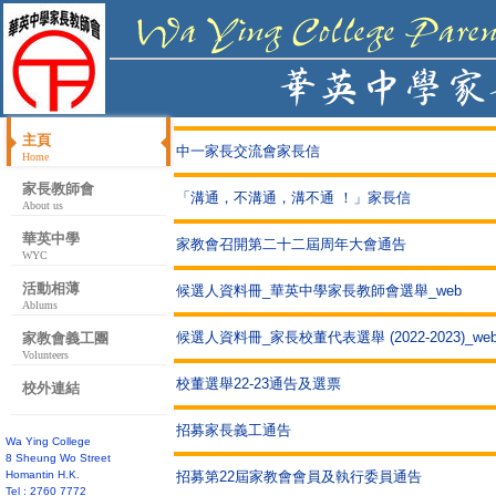
主頁
中一家長交流會家長信
Home
家長教師會
「溝通，不溝通，溝不通 ！」家長信
About us
華英中學
家教會召開第二十二屆周年大會通告
WYC
活動相薄
候選人資料冊_華英中學家長教師會選舉_web
Ablums
候選人資料冊_家長校董代表選舉 (2022-2023)_we
家教會義工團
Volunteers
校董選舉22-23通告及選票
校外連結
招募家長義工通告
Wa Ying College
8 Sheung Wo Street
Homantin H.K.
招募第22屆家教會會員及執行委員通告
Tel : 2760 7772