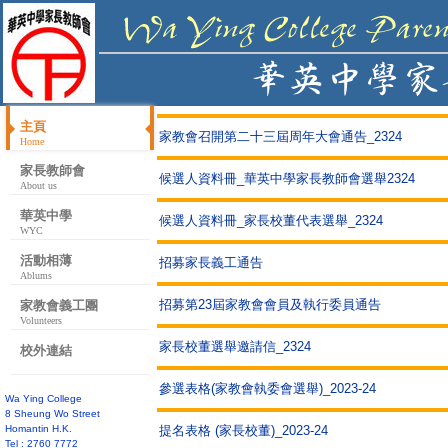
主頁
家教會召開第二十三屆周年大會通告_2324
Home
家長教師會
候選人資料冊_華英中學家長教師會選舉2324
About us
華英中學
候選人資料冊_家長校董代表選舉_2324
WYC
活動相薄
招募家長義工通告
Ablums
招募第23屆家教會會員及執行委員通告
家教會義工團
Volunteers
家長校董選舉邀請信_2324
校外連結
參選表格(家教會執委會選舉)_2023-24
Wa Ying College
8 Sheung Wo Street
Homantin H.K.
提名表格 (家長校董)_2023-24
Tel : 2760 7772